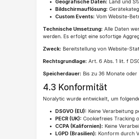
Geografische Daten:
Land und Sta
Bildschirmauflösung:
Gerätekatego
Custom Events:
Vom Website-Betrei
Technische Umsetzung:
Alle Daten wer
werden. Es erfolgt eine sofortige Aggreg
Zweck:
Bereitstellung von Website-Stat
Rechtsgrundlage:
Art. 6 Abs. 1 lit. f
Speicherdauer:
Bis zu 36 Monate oder 
4.3 Konformität
Noralytic wurde entwickelt, um folgend
DSGVO (EU):
Keine Verarbeitung pe
PECR (UK):
Cookiefreies Tracking o
CCPA (Kalifornien):
Keine Verarbe
LGPD (Brasilien):
Konform durch V